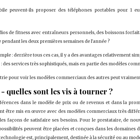
ile peuvent-ils proposer des téléphones portables pour 1 eu
dios de fitness avec entraîneurs personnels, des boissons forfaitai
e pendant les deux premières semaines de l'année ?
le : derrière tous ces cas, il y a des avantages relativement sim
 : des services très sophistiqués, mais en partie des modèles com
rie pour voir les modèles commerciaux des autres peut vraiment, f
 quelles sont les vis à tourner ?
érences dans le modèle de prix ou de revenus et dans la prom
nt être mis en œuvre avec des modèles commerciaux très différe
s façons de satisfaire ses besoins. Pour le prestataire, de n
ossibilités peuvent être placées et conçues dans les domaines de l
a technologie est, principalement, destinée à la sécurité ou au mode