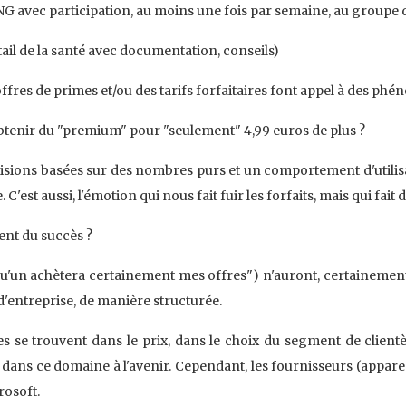
 avec participation, au moins une fois par semaine, au groupe d
tail de la santé avec documentation, conseils)
ffres de primes et/ou des tarifs forfaitaires font appel à des p
obtenir du "premium" pour "seulement" 4,99 euros de plus ?
écisions basées sur des nombres purs et un comportement d'utilis
'est aussi, l'émotion qui nous fait fuir les forfaits, mais qui fait 
nt du succès ?
qu'un achètera certainement mes offres") n'auront, certainement,
'entreprise, de manière structurée.
es se trouvent dans le prix, dans le choix du segment de clientè
fs dans ce domaine à l'avenir. Cependant, les fournisseurs (appa
rosoft.