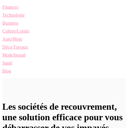
Finances
Technologie
Business
Culture/Loisirs
Auto/Moto
Déco/Travaux
Mode/beauté
Santé
Blog
Les sociétés de recouvrement,
une solution efficace pour vous
débarrasser de vos impayés