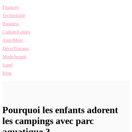
Finances
Technologie
Business
Culture/Loisirs
Auto/Moto
Déco/Travaux
Mode/beauté
Santé
Blog
Pourquoi les enfants adorent
les campings avec parc
aquatique ?