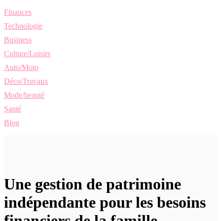
Finances
Technologie
Business
Culture/Loisirs
Auto/Moto
Déco/Travaux
Mode/beauté
Santé
Blog
Une gestion de patrimoine
indépendante pour les besoins
financiers de la famille