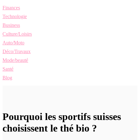
Finances
Technologie
Business
Culture/Loisirs
Auto/Moto
Déco/Travaux
Mode/beauté
Santé
Blog
Pourquoi les sportifs suisses
choisissent le thé bio ?