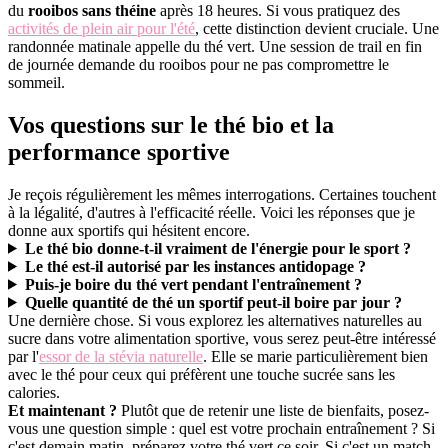
du
rooibos sans théine
après 18 heures. Si vous pratiquez des
activités de plein air pour l'été
, cette distinction devient cruciale. Une
randonnée matinale appelle du thé vert. Une session de trail en fin
de journée demande du rooibos pour ne pas compromettre le
sommeil.
Vos questions sur le thé bio et la
performance sportive
Je reçois régulièrement les mêmes interrogations. Certaines touchent
à la légalité, d'autres à l'efficacité réelle. Voici les réponses que je
donne aux sportifs qui hésitent encore.
Le thé bio donne-t-il vraiment de l'énergie pour le sport ?
Le thé est-il autorisé par les instances antidopage ?
Puis-je boire du thé vert pendant l'entraînement ?
Quelle quantité de thé un sportif peut-il boire par jour ?
Une dernière chose. Si vous explorez les alternatives naturelles au
sucre dans votre alimentation sportive, vous serez peut-être intéressé
par l'
essor de la stévia naturelle
. Elle se marie particulièrement bien
avec le thé pour ceux qui préfèrent une touche sucrée sans les
calories.
Et maintenant ?
Plutôt que de retenir une liste de bienfaits, posez-
vous une question simple : quel est votre prochain entraînement ? Si
c'est demain matin, préparez votre thé vert ce soir. Si c'est un match