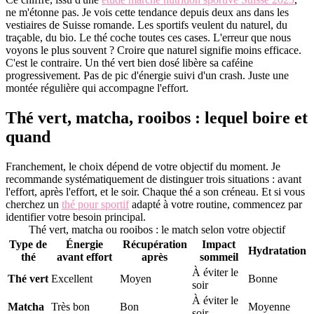
ne m'étonne pas. Je vois cette tendance depuis deux ans dans les
vestiaires de Suisse romande. Les sportifs veulent du naturel, du
traçable, du bio. Le thé coche toutes ces cases. L'erreur que nous
voyons le plus souvent ? Croire que naturel signifie moins efficace.
C'est le contraire. Un thé vert bien dosé libère sa caféine
progressivement. Pas de pic d'énergie suivi d'un crash. Juste une
montée régulière qui accompagne l'effort.
Thé vert, matcha, rooibos : lequel boire et
quand
Franchement, le choix dépend de votre objectif du moment. Je
recommande systématiquement de distinguer trois situations : avant
l'effort, après l'effort, et le soir. Chaque thé a son créneau. Et si vous
cherchez un
thé pour sportif
adapté à votre routine, commencez par
identifier votre besoin principal.
Thé vert, matcha ou rooibos : le match selon votre objectif
Type de
Énergie
Récupération
Impact
Hydratation
thé
avant effort
après
sommeil
À éviter le
Thé vert
Excellent
Moyen
Bonne
soir
À éviter le
Matcha
Très bon
Bon
Moyenne
soir